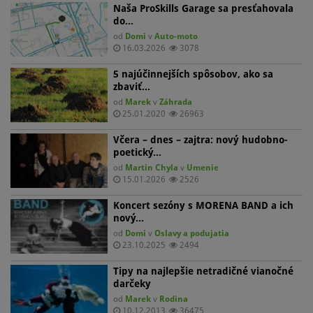
Naša ProSkills Garage sa presťahovala
do…
od
Domi
v
Auto-moto
16.03.2026
3078
5 najúčinnejších spôsobov, ako sa
zbaviť…
od
Marek
v
Záhrada
25.01.2020
26963
Včera – dnes – zajtra: nový hudobno-
poetický…
od
Martin Chyla
v
Umenie
15.01.2026
2526
Koncert sezóny s MORENA BAND a ich
nový…
od
Domi
v
Oslavy a podujatia
23.10.2025
2494
Tipy na najlepšie netradičné vianočné
darčeky
od
Marek
v
Rodina
10.12.2013
36475