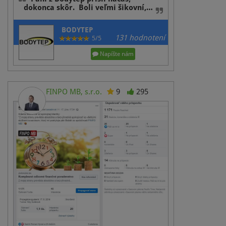
dokonca skôr. Boli veľmi šikovní,…
BODYTEP
131 hodnotení
5/5
Napíšte nám
FINPO MB, s.r.o.
9
295