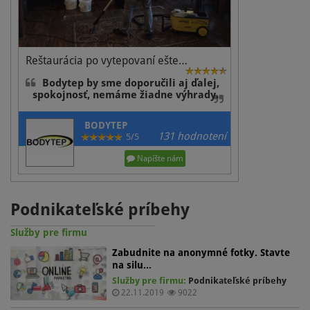
Reštaurácia po vytepovaní ešte…
Bodytep by sme doporučili aj ďalej,
spokojnosť, nemáme žiadne výhrady.
BODYTEP
131 hodnotení
5/5
Napíšte nám
Podnikateľské príbehy
Služby pre firmu
Zabudnite na anonymné fotky. Stavte
na silu…
Služby pre firmu:
Podnikateľské príbehy
22.11.2019
9022