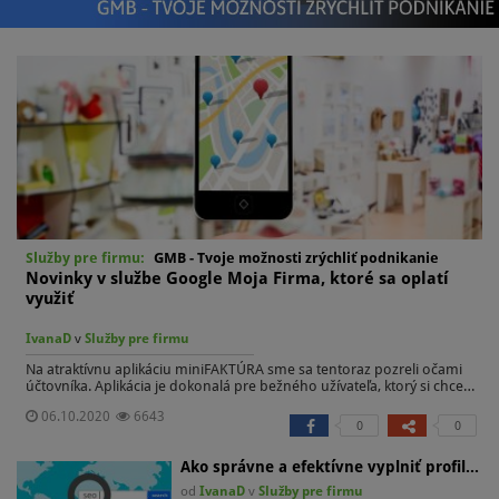
Služby pre firmu:
GMB - Tvoje možnosti zrýchliť podnikanie
Novinky v službe Google Moja Firma, ktoré sa oplatí
využiť
IvanaD
v
Služby pre firmu
Na atraktívnu aplikáciu miniFAKTÚRA sme sa tentoraz pozreli očami
účtovníka. Aplikácia je dokonalá pre bežného užívateľa, ktorý si chce
svoje faktúry spravovať sám. Predstavuje aj revolučný spôsob práce
06.10.2020
6643
pre účtovníkov, ktorí chcú mať klientove portfólio na jednom mieste, v
0
0
jedinom súbore a včas. Hodnotenie z pohľadu účtovníka: . Ušetrite
náklady, peniaze aj čas Tomu sa povie dokonalá symbióza. V rámci
Ako správne a efektívne vyplniť profil…
testovania mobilnej aplikácie stačilo vystaviť faktúru a vďaka
automatickému ukladaniu v cloude sa faktúry okamžite aktualizovali
od
IvanaD
v
Služby pre firmu