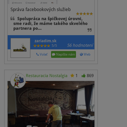
Správa facebookových služieb
Spolupráca na špičkovej úrovni,
sme radi, že máme takého skvelého
partnera po…
zariadim.sk
56 hodnotení
5/5
Volať
Napíšte nám
Web
Restauracia Nostalgia
1
869