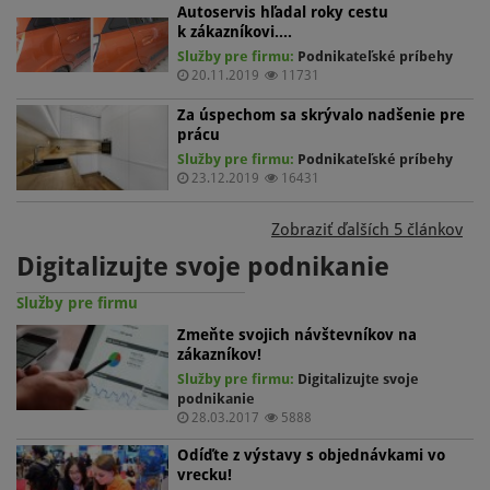
Autoservis hľadal roky cestu
k zákazníkovi.…
Služby pre firmu:
Podnikateľské príbehy
20.11.2019
11731
Za úspechom sa skrývalo nadšenie pre
prácu
Služby pre firmu:
Podnikateľské príbehy
23.12.2019
16431
Zobraziť ďalších 5 článkov
Digitalizujte svoje podnikanie
Služby pre firmu
Zmeňte svojich návštevníkov na
zákazníkov!
Služby pre firmu:
Digitalizujte svoje
podnikanie
28.03.2017
5888
Odíďte z výstavy s objednávkami vo
vrecku!