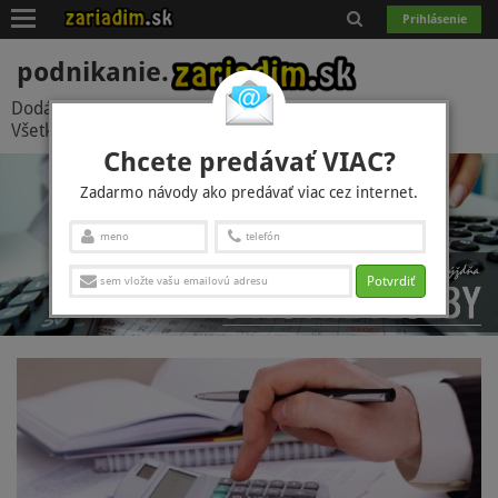
Toggle
Prihlásenie
navigation
podnikanie.
Dodávatelia
(566)
Referencie
(1829)
Zákazky
(105)
Všetky témy
(98)
Chcete predávať VIAC?
Zadarmo návody ako predávať viac cez internet.
Potvrdiť