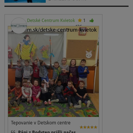
Detské Centrum Kvietok
1
436
Tepovanie v Detskom centre
Páni z Bodytep prišli načas,