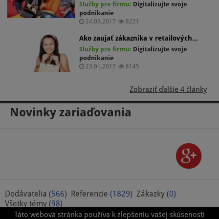
Služby pre firmu:
Digitalizujte svoje
podnikanie
24.03.2017
8221
Ako zaujať zákazníka v retailových…
Služby pre firmu:
Digitalizujte svoje
podnikanie
23.01.2017
8145
Zobraziť ďalšie 4 články
Novinky zariaďovania
Dodávatelia
(566)
Referencie
(1829)
Zákazky
(0)
Všetky témy
(98)
Táto webová stránka používa k zlepšeniu vašej skúsenosti