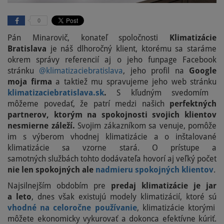
0
Pán Minarovič, konateľ spoločnosti
Klimatizácie
Bratislava
je náš dlhoročný klient, ktorému sa staráme
okrem správy referencií aj o jeho funpage Facebook
stránku
@klimatizaciebratislava
, jeho profil na
Google
moja firma
a taktiež mu spravujeme jeho web stránku
klimatizaciebratislava.sk
.
S kľudným svedomím
môžeme povedať, že patrí medzi našich
perfektných
partnerov, ktorým na spokojnosti svojich klientov
nesmierne záleží.
Svojim zákazníkom sa venuje, pomôže
im s výberom vhodnej klimatizácie a o inštalované
klimatizácie sa vzorne stará. O prístupe a
samotných službách tohto dodávateľa hovorí aj veľký počet
nie len spokojných
ale
nadmieru spokojných klientov
.
Najsilnejším obdobím pre
predaj klimatizácie je jar
a leto
, dnes však existujú modely klimatizácií, ktoré sú
vhodné na celoročne používanie
, klimatizácie ktorými
môžete ekonomicky vykurovať a dokonca efektívne kúriť.