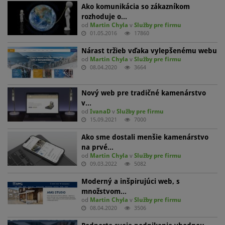
Ako komunikácia so zákazníkom
rozhoduje o…
od
Martin Chyla
v
Služby pre firmu
01.05.2016
17860
Nárast tržieb vďaka vylepšenému webu
od
Martin Chyla
v
Služby pre firmu
08.04.2020
3664
Nový web pre tradičné kamenárstvo
v…
od
IvanaD
v
Služby pre firmu
15.09.2021
7000
Ako sme dostali menšie kamenárstvo
na prvé…
od
Martin Chyla
v
Služby pre firmu
09.03.2022
5082
Moderný a inšpirujúci web, s
množstvom…
od
Martin Chyla
v
Služby pre firmu
08.04.2020
3506