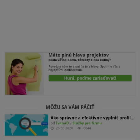
Máte plnú hlavu projektov
okolo vášho domu, záhrady alebo rodiny?
Povedzte nám to a pusťte to z hlavy. Spojíme Vás s
najlepšími dodávateľmi.
Hurá, poďme zariaďovať!
MÔŽU SA VÁM PÁČIŤ
Ako správne a efektívne vyplniť profil…
od
IvanaD
v
Služby pre firmu
26.03.2020
8844