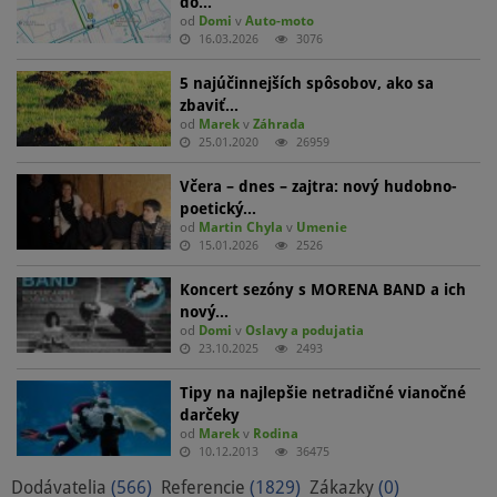
do…
od
Domi
v
Auto-moto
16.03.2026
3076
5 najúčinnejších spôsobov, ako sa
zbaviť…
od
Marek
v
Záhrada
25.01.2020
26959
Včera – dnes – zajtra: nový hudobno-
poetický…
od
Martin Chyla
v
Umenie
15.01.2026
2526
Koncert sezóny s MORENA BAND a ich
nový…
od
Domi
v
Oslavy a podujatia
23.10.2025
2493
Tipy na najlepšie netradičné vianočné
darčeky
od
Marek
v
Rodina
10.12.2013
36475
Dodávatelia
(566)
Referencie
(1829)
Zákazky
(0)