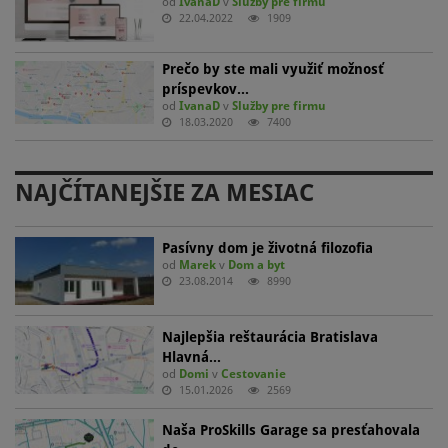
od
IvanaD
v
Služby pre firmu
22.04.2022
1909
Prečo by ste mali využiť možnosť
príspevkov…
od
IvanaD
v
Služby pre firmu
18.03.2020
7400
NAJČÍTANEJŠIE ZA MESIAC
Pasívny dom je životná filozofia
od
Marek
v
Dom a byt
23.08.2014
8990
Najlepšia reštaurácia Bratislava
Hlavná…
od
Domi
v
Cestovanie
15.01.2026
2569
Naša ProSkills Garage sa presťahovala