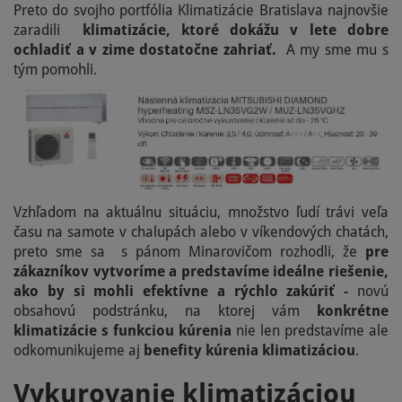
Preto do svojho portfólia Klimatizácie Bratislava najnovšie
zaradili
klimatizácie, ktoré dokážu v lete dobre
ochladiť a v zime dostatočne zahriať.
A my sme mu s
tým pomohli.
Vzhľadom na aktuálnu situáciu, množstvo ľudí trávi veľa
času na samote v chalupách alebo v víkendových chatách,
preto sme sa s pánom Minarovičom rozhodli, že
pre
zákazníkov vytvoríme a predstavíme ideálne riešenie,
ako by si mohli efektívne a rýchlo zakúriť -
novú
obsahovú podstránku, na ktorej vám
konkrétne
klimatizácie s funkciou kúrenia
nie len predstavíme ale
odkomunikujeme aj
benefity kúrenia klimatizáciou
.
Vykurovanie klimatizáciou