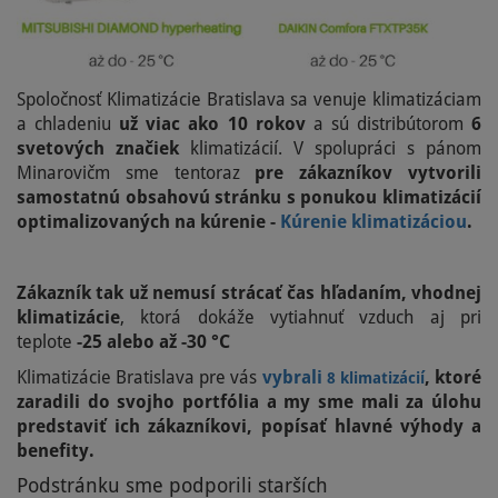
Spoločnosť Klimatizácie Bratislava sa venuje klimatizáciam
a chladeniu
už viac ako 10 rokov
a sú distribútorom
6
svetových značiek
klimatizácií. V spolupráci s pánom
Minarovičm sme tentoraz
pre zákazníkov vytvorili
samostatnú obsahovú stránku s ponukou klimatizácií
optimalizovaných na kúrenie -
Kúrenie klimatizáciou
.
Zákazník tak už nemusí strácať čas hľadaním, vhodnej
klimatizácie
, ktorá dokáže vytiahnuť vzduch aj pri
teplote
-25 alebo až -30 °C
Klimatizácie Bratislava pre vás
vybrali
, ktoré
8 klimatizácií
zaradili do svojho portfólia a my sme mali za úlohu
predstaviť ich zákazníkovi, popísať hlavné výhody a
benefity.
Podstránku sme podporili starších