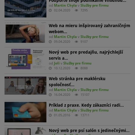
Podporte svoje podnikanie vhodnou…
od
Martin Chyla
v
Služby pre firmu
02.04.2020
7295
Web na mieru inšpirovaný zahraničným
webom…
od
Martin Chyla
v
Služby pre firmu
09.04.2020
9107
Nový web pre predajňu, najrýchlejší
servis a…
od
Joli
v
Služby pre firmu
10.12.2020
8088
Web stránka pre maklérsku
spoločnosť…
od
Martin Chyla
v
Služby pre firmu
16.04.2020
15107
Príklad z praxe. Kedy zákazníci radi…
od
Martin Chyla
v
Služby pre firmu
01.05.2016
13711
Nový web pre psí salón s jedinečnými…