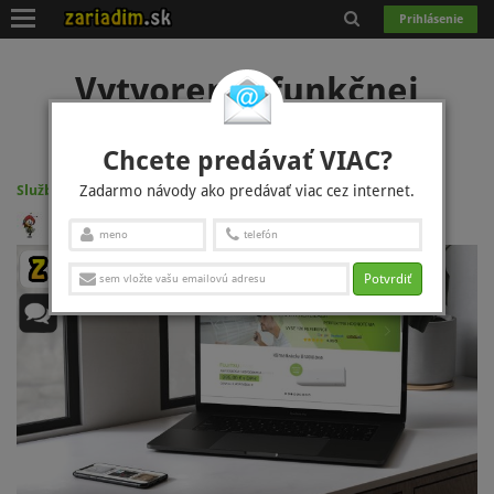
Toggle
Prihlásenie
navigation
Vytvorenie funkčnej
podstránky na mieru
Chcete predávať VIAC?
Zadarmo návody ako predávať viac cez internet.
Služby pre firmu:
Ako na web
18.12.2020
4535
Joli
Potvrdiť