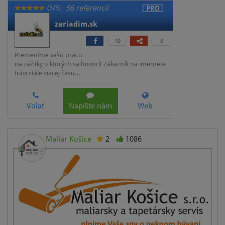
56 referencií
(5/5)
zariadim.sk
10
0
Premeníme vašu prácu
na zážitky o ktorých sa hovorí! Zákazník na internete
trávi stále viacej času…
Volať
Napíšte nám
Web
Maliar Košice
2
1086