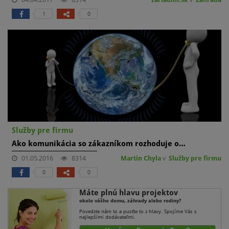
1
0
Služby pre firmu
Ako komunikácia so zákazníkom rozhoduje o…
01.05.2016
8314
Martin Chyla
v
Služby pre firmu
0
0
Máte plnú hlavu projektov
okolo vášho domu, záhrady alebo rodiny?
Povedzte nám to a pusťte to z hlavy. Spojíme Vás s
najlepšími dodávateľmi.