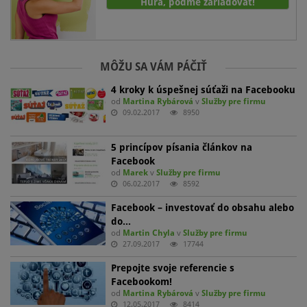
Hurá, poďme zariaďovať!
MÔŽU SA VÁM PÁČIŤ
4 kroky k úspešnej súťaži na Facebooku
od
Martina Rybárová
v
Služby pre firmu
09.02.2017
8950
5 princípov písania článkov na
Facebook
od
Marek
v
Služby pre firmu
06.02.2017
8592
Facebook – investovať do obsahu alebo
do…
od
Martin Chyla
v
Služby pre firmu
27.09.2017
17744
Prepojte svoje referencie s
Facebookom!
od
Martina Rybárová
v
Služby pre firmu
12.05.2017
8414