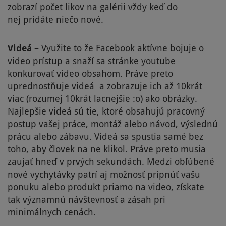
zobrazí počet likov na galérii vždy keď do
nej pridáte niečo nové.
Videá
– Využite to že Facebook aktívne bojuje o
video prístup a snaží sa stránke youtube
konkurovať video obsahom. Práve preto
uprednostňuje videá a zobrazuje ich až 10krát
viac (rozumej 10krát lacnejšie :o) ako obrázky.
Najlepšie videá sú tie, ktoré obsahujú pracovný
postup vašej práce, montáž alebo návod, výslednú
prácu alebo zábavu. Videá sa spustia samé bez
toho, aby človek na ne klikol. Práve preto musia
zaujať hneď v prvých sekundách. Medzi obľúbené
nové vychytávky patrí aj možnosť pripnúť vašu
ponuku alebo produkt priamo na video, získate
tak významnú návštevnosť a zásah pri
minimálnych cenách.