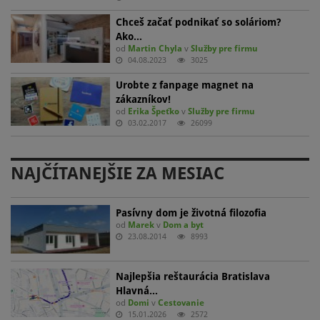
Chceš začať podnikať so soláriom?
Ako…
od
Martin Chyla
v
Služby pre firmu
04.08.2023
3025
Urobte z fanpage magnet na
zákazníkov!
od
Erika Špeťko
v
Služby pre firmu
03.02.2017
26099
NAJČÍTANEJŠIE ZA MESIAC
Pasívny dom je životná filozofia
od
Marek
v
Dom a byt
23.08.2014
8993
Najlepšia reštaurácia Bratislava
Hlavná…
od
Domi
v
Cestovanie
15.01.2026
2572