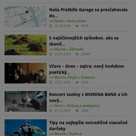
Naša ProSkills Garage sa presťahovala
do…
od
Domi
v
Auto-moto
16.03.2026
3078
5 najúčinnejších spôsobov, ako sa
zbaviť…
od
Marek
v
Záhrada
25.01.2020
26966
Včera – dnes – zajtra: nový hudobno-
poetický…
od
Martin Chyla
v
Umenie
15.01.2026
2526
Koncert sezóny s MORENA BAND a ich
nový…
od
Domi
v
Oslavy a podujatia
23.10.2025
2494
Tipy na najlepšie netradičné vianočné
darčeky
od
Marek
v
Rodina