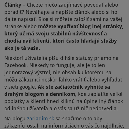
Články
– Chcete niečo zaujímavé povedať alebo
poradiť? Neváhajte a napíšte článok alebo si ho
dajte napísať. Blog si môžete založiť sami na vašej
stránke alebo
môžete využívať blog inej stránky,
ktorý už má svoju stabilnú návštevnosť a
chodia naň klienti, ktorí často hľadajú služby
ako je tá vaša.
Niektorí užívatelia píšu dlhšie statusy priamo na
Facebook. Niekedy to funguje, ale je to len
jednorazový výstrel, nie obsah ku ktorému sa
môžu zákazníci neskôr ľahko vrátiť alebo vyhľadať
v sieti google.
Ak ste začiatočník vyhnite sa
drahým blogom a denníkom
, kde zaplatíte veľké
poplatky a klienti hneď kliknú na úplne iný článok
od iného užívateľa a o vás sa už nič nedozvedia.
Na blogu
zariadim.sk
sa snažíme o to aby
zákazníci ostali na informáciách o vás čo najdlhšie,