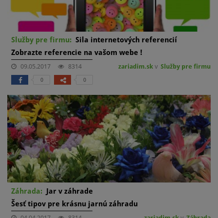
Služby pre firmu:
Sila internetových referencií
Zobrazte referencie na vašom webe !
09.05.2017
8314
zariadim.sk
v
Služby pre firmu
0
0
Záhrada:
Jar v záhrade
Šesť tipov pre krásnu jarnú záhradu
04.04.2017
8314
zariadim.sk
v
Záhrada