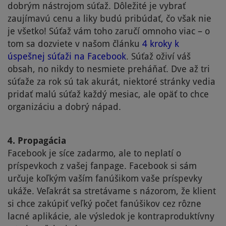
dobrým nástrojom súťaž. Dôležité je vybrať
zaujímavú cenu a liky budú pribúdať, čo však nie
je všetko! Súťaž vám toho zaručí omnoho viac – o
tom sa dozviete v našom článku
4 kroky k
úspešnej súťaži na Facebook
. Súťaž oživí váš
obsah, no nikdy to nesmiete preháňať. Dve až tri
súťaže za rok sú tak akurát, niektoré stránky vedia
pridať malú súťaž každý mesiac, ale opäť to chce
organizáciu a dobrý nápad.
4. Propagácia
Facebook je síce zadarmo, ale to neplatí o
príspevkoch z vašej fanpage. Facebook si sám
určuje koľkým vaším fanúšikom vaše príspevky
ukáže. Veľakrát sa stretávame s názorom, že klient
si chce zakúpiť veľký počet fanúšikov cez rôzne
lacné aplikácie, ale výsledok je kontraproduktívny