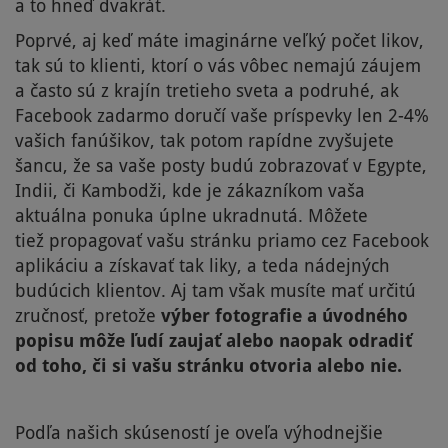
a to hneď dvakrát.
Poprvé, aj keď máte imaginárne veľký počet likov,
tak sú to klienti, ktorí o vás vôbec nemajú záujem
a často sú z krajín tretieho sveta a podruhé, ak
Facebook zadarmo doručí vaše príspevky len 2-4%
vašich fanúšikov, tak potom rapídne zvyšujete
šancu, že sa vaše posty budú zobrazovať v Egypte,
Indii, či Kambodži, kde je zákazníkom vaša
aktuálna ponuka úplne ukradnutá. Môžete
tiež propagovať vašu stránku priamo cez Facebook
aplikáciu a získavať tak liky, a teda nádejných
budúcich klientov. Aj tam však musíte mať určitú
zručnosť, pretože
výber fotografie a úvodného
popisu môže ľudí zaujať alebo naopak odradiť
od toho, či si vašu stránku otvoria alebo nie.
Podľa našich skúseností je oveľa výhodnejšie