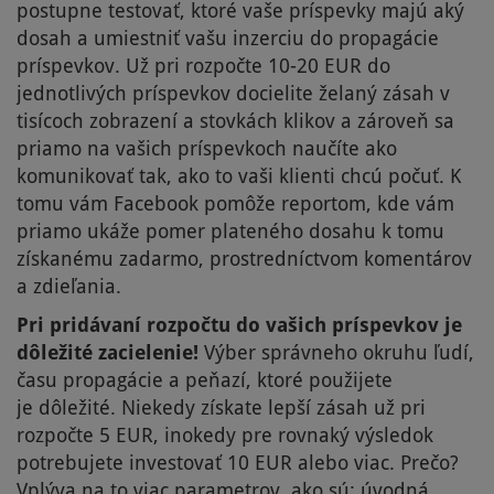
postupne testovať, ktoré vaše príspevky majú aký
dosah a umiestniť vašu inzerciu do propagácie
príspevkov. Už pri rozpočte 10-20 EUR do
jednotlivých príspevkov docielite želaný zásah v
tisícoch zobrazení a stovkách klikov a zároveň sa
priamo na vašich príspevkoch naučíte ako
komunikovať tak, ako to vaši klienti chcú počuť. K
tomu vám Facebook pomôže reportom, kde vám
priamo ukáže pomer plateného dosahu k tomu
získanému zadarmo, prostredníctvom komentárov
a zdieľania.
Pri pridávaní rozpočtu do vašich príspevkov je
dôležité zacielenie!
Výber správneho okruhu ľudí,
času propagácie a peňazí, ktoré použijete
je dôležité. Niekedy získate lepší zásah už pri
rozpočte 5 EUR, inokedy pre rovnaký výsledok
potrebujete investovať 10 EUR alebo viac. Prečo?
Vplýva na to viac parametrov, ako sú: úvodná