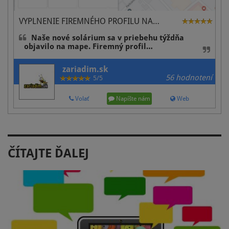
VYPLNENIE FIREMNÉHO PROFILU NA…
Naše nové solárium sa v priebehu týždňa
objavilo na mape. Firemný profil…
zariadim.sk
56 hodnotení
5/5
Volať
Napíšte nám
Web
ČÍTAJTE ĎALEJ