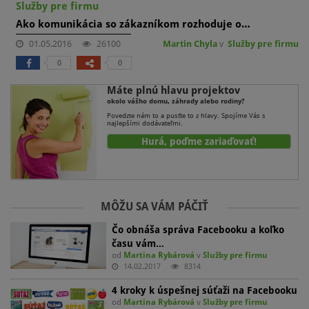
Služby pre firmu
Ako komunikácia so zákazníkom rozhoduje o…
01.05.2016
26100
Martin Chyla
v
Služby pre firmu
0
0
Máte plnú hlavu projektov
okolo vášho domu, záhrady alebo rodiny?
Povedzte nám to a pusťte to z hlavy. Spojíme Vás s
najlepšími dodávateľmi.
Hurá, poďme zariaďovať!
MÔŽU SA VÁM PÁČIŤ
Čo obnáša správa Facebooku a koľko
času vám…
od
Martina Rybárová
v
Služby pre firmu
14.02.2017
8314
4 kroky k úspešnej súťaži na Facebooku
od
Martina Rybárová
v
Služby pre firmu