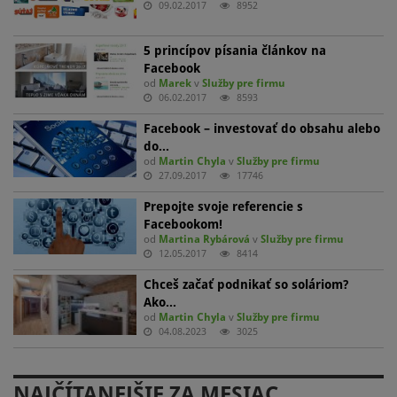
09.02.2017
8952
5 princípov písania článkov na
Facebook
od
Marek
v
Služby pre firmu
06.02.2017
8593
Facebook – investovať do obsahu alebo
do…
od
Martin Chyla
v
Služby pre firmu
27.09.2017
17746
Prepojte svoje referencie s
Facebookom!
od
Martina Rybárová
v
Služby pre firmu
12.05.2017
8414
Chceš začať podnikať so soláriom?
Ako…
od
Martin Chyla
v
Služby pre firmu
04.08.2023
3025
NAJČÍTANEJŠIE ZA MESIAC