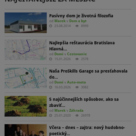
Pasívny dom je životná filozofia
od
Marek
v
Dom a byt
23.08.2014
8999
Najlepšia reštaurácia Bratislava
Hlavná…
od
Domi
v
Cestovanie
15.01.2026
2578
Naša ProSkills Garage sa presťahovala
do…
od
Domi
v
Auto-moto
16.03.2026
3082
5 najúčinnejších spôsobov, ako sa
zbaviť…
od
Marek
v
Záhrada
25.01.2020
26978
Včera – dnes – zajtra: nový hudobno-
poetický…