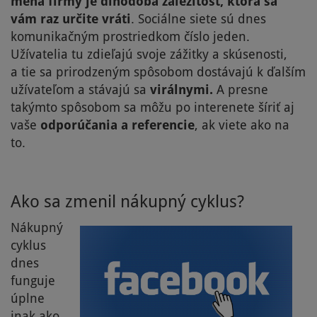
mena firmy je dlhodobá záležitosť, ktorá sa
vám raz určite vráti
. Sociálne siete sú dnes
komunikačným prostriedkom číslo jeden.
Užívatelia tu zdieľajú svoje zážitky a skúsenosti,
a tie sa prirodzeným spôsobom dostávajú k ďalším
užívateľom a stávajú sa
virálnymi.
A presne
takýmto spôsobom sa môžu po interenete šíriť aj
vaše
odporúčania a referencie
, ak viete ako na
to.
Ako sa zmenil nákupný cyklus?
N
ákupný
cyklus
dnes
funguje
úplne
inak ako