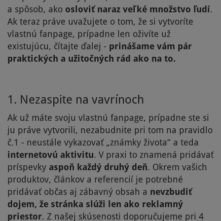
a spôsob, ako
osloviť naraz veľké množstvo ľudí
.
Ak teraz práve uvažujete o tom, že si vytvoríte
vlastnú fanpage, prípadne len oživíte už
existujúcu, čítajte ďalej -
prinášame vám pár
praktických a užitočných rád ako na to.
1. Nezaspite na vavrínoch
Ak už máte svoju vlastnú fanpage, prípadne ste si
ju práve vytvorili, nezabudnite pri tom na pravidlo
č.1 - neustále vykazovať „známky života“ a teda
internetovú aktivitu
. V praxi to znamená pridávať
príspevky
aspoň každý druhý deň
. Okrem vašich
produktov, článkov a referencií je potrebné
pridávať občas aj zábavný obsah a
nevzbudiť
dojem, že stránka slúži len ako reklamný
priestor
. Z našej skúsenosti doporučujeme pri 4