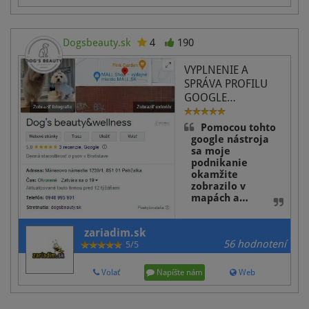
Dogsbeauty.sk
4
190
VYPLNENIE A
SPRÁVA PROFILU
GOOGLE…
Pomocou tohto
google nástroja
sa moje
podnikanie
okamžite
zobrazilo v
mapách a…
zariadim.sk
56 hodnotení
5/5
Volať
Napíšte nám
Web