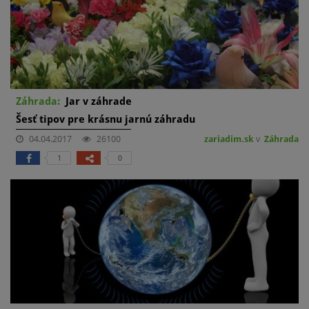
Záhrada:
Jar v záhrade
Šesť tipov pre krásnu jarnú záhradu
04.04.2017
26100
zariadim.sk
v
Záhrada
1
0