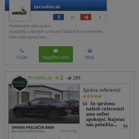
zariadim.sk
10
0
Premeníme vašu prácu
na zážitky o ktorých sa hovorí! Zákazník na internete
trávi stále viacej času…
Volať
Napíšte nám
Web
ProSkills.sk
2
289
Správa referencií
So správou
našich referencií
sme veľmi
spokojní. Najviac
nás potešila…