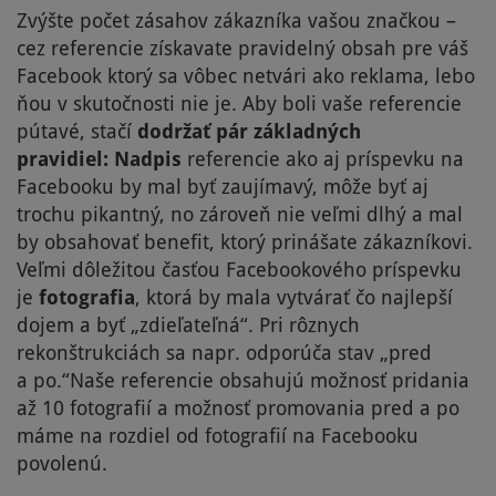
Zvýšte počet zásahov zákazníka vašou značkou –
cez referencie získavate pravidelný obsah pre váš
Facebook ktorý sa vôbec netvári ako reklama, lebo
ňou v skutočnosti nie je. Aby boli vaše referencie
pútavé, stačí
dodržať pár základných
pravidiel:
Nadpis
referencie ako aj príspevku na
Facebooku by mal byť zaujímavý, môže byť aj
trochu pikantný, no zároveň nie veľmi dlhý a mal
by obsahovať benefit, ktorý prinášate zákazníkovi.
Veľmi dôležitou časťou Facebookového príspevku
je
fotografia
, ktorá by mala vytvárať čo najlepší
dojem a byť „zdieľateľná“. Pri rôznych
rekonštrukciách sa napr. odporúča stav „pred
a po.“Naše referencie obsahujú možnosť pridania
až 10 fotografií a možnosť promovania pred a po
máme na rozdiel od fotografií na Facebooku
povolenú.