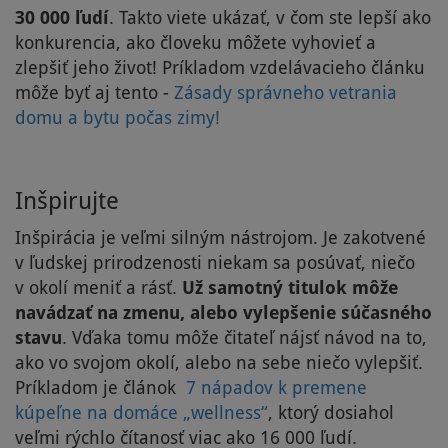
30 000 ľudí
. Takto viete ukázať, v čom ste lepší ako
konkurencia, ako človeku môžete vyhovieť a
zlepšiť jeho život! Príkladom vzdelávacieho článku
môže byť aj tento -
Zásady správneho vetrania
domu a bytu počas zimy!
Inšpirujte
Inšpirácia je veľmi silným nástrojom. Je zakotvené
v ľudskej prirodzenosti niekam sa posúvať, niečo
v okolí meniť a rásť.
Už samotný titulok môže
navádzať na zmenu, alebo vylepšenie súčasného
stavu
. Vďaka tomu môže čitateľ nájsť návod na to,
ako vo svojom okolí, alebo na sebe niečo vylepšiť.
Príkladom je článok
7
nápadov k premene
kúpeľne na domáce „wellness“
, ktorý dosiahol
veľmi rýchlo čítanosť viac ako 16 000 ľudí.