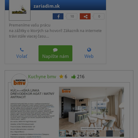
zariadim.sk
10
0
Premeníme vašu prácu
na zážitky o ktorých sa hovorí! Zákazník na internete
trávi stále viacej času…
Volať
Napíšte nám
Web
Kuchyne bmv
6
216