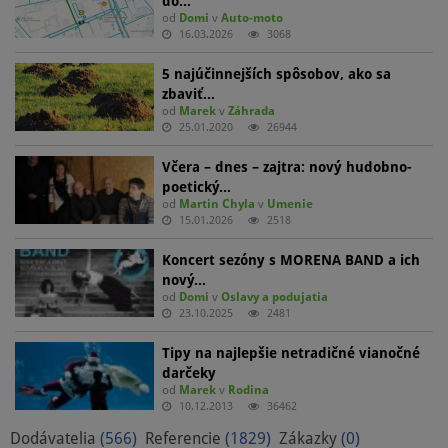
do…
od
Domi
v
Auto-moto
16.03.2026
3068
5 najúčinnejších spôsobov, ako sa
zbaviť…
od
Marek
v
Záhrada
25.01.2020
26944
Včera – dnes – zajtra: nový hudobno-
poetický…
od
Martin Chyla
v
Umenie
15.01.2026
2518
Koncert sezóny s MORENA BAND a ich
nový…
od
Domi
v
Oslavy a podujatia
23.10.2025
2481
Tipy na najlepšie netradičné vianočné
darčeky
od
Marek
v
Rodina
10.12.2013
36462
Dodávatelia
(566)
Referencie
(1829)
Zákazky
(0)