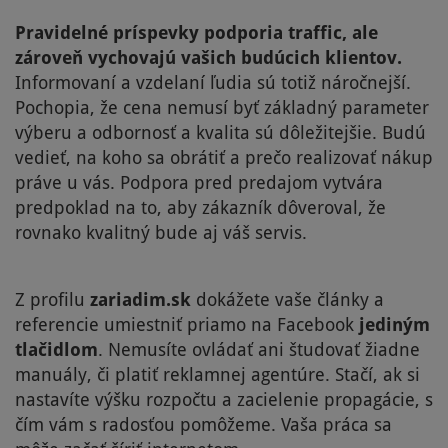
Pravidelné príspevky podporia traffic, ale
zároveň vychovajú vašich budúcich klientov.
Informovaní a vzdelaní ľudia sú totiž náročnejší.
Pochopia, že cena nemusí byť základný parameter
výberu a odbornosť a kvalita sú dôležitejšie. Budú
vedieť, na koho sa obrátiť a prečo realizovať nákup
práve u vás. Podpora pred predajom vytvára
predpoklad na to, aby zákazník dôveroval, že
rovnako kvalitný bude aj váš servis.
Z profilu
zariadim.sk
dokážete vaše články a
referencie umiestniť priamo na Facebook
jediným
tlačidlom
. Nemusíte ovládať ani študovať žiadne
manuály, či platiť reklamnej agentúre. Stačí, ak si
nastavíte výšku rozpočtu a zacielenie propagácie, s
čím vám s radosťou pomôžeme. Vaša práca sa