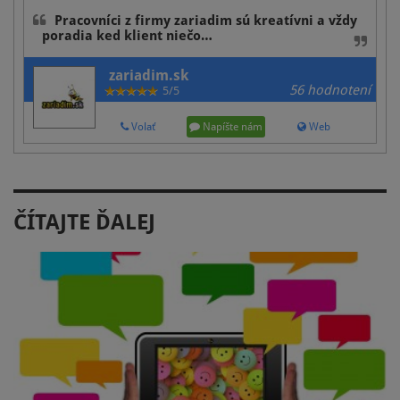
Pracovníci z firmy zariadim sú kreatívni a vždy
poradia ked klient niečo…
zariadim.sk
56 hodnotení
5/5
Volať
Napíšte nám
Web
ČÍTAJTE ĎALEJ