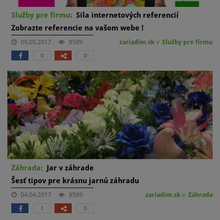
Služby pre firmu:
Sila internetových referencií
Zobrazte referencie na vašom webe !
09.05.2017
8589
zariadim.sk
v
Služby pre firmu
0
0
Záhrada:
Jar v záhrade
Šesť tipov pre krásnu jarnú záhradu
04.04.2017
8589
zariadim.sk
v
Záhrada
1
0