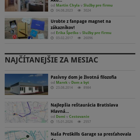
od
Martin Chyla
v
Služby pre firmu
04.08.2023
3024
Urobte z fanpage magnet na
zákazníkov!
od
Erika Špeťko
v
Služby pre firmu
03.02.2017
26096
NAJČÍTANEJŠIE ZA MESIAC
Pasívny dom je životná filozofia
od
Marek
v
Dom a byt
23.08.2014
8984
Najlepšia reštaurácia Bratislava
Hlavná…
od
Domi
v
Cestovanie
15.01.2026
2557
Naša ProSkills Garage sa presťahovala