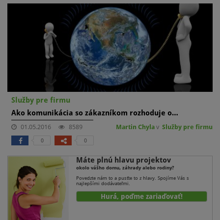
Služby pre firmu
Ako komunikácia so zákazníkom rozhoduje o…
01.05.2016
8589
Martin Chyla
v
Služby pre firmu
0
0
Máte plnú hlavu projektov
okolo vášho domu, záhrady alebo rodiny?
Povedzte nám to a pusťte to z hlavy. Spojíme Vás s
najlepšími dodávateľmi.
Hurá, poďme zariaďovať!