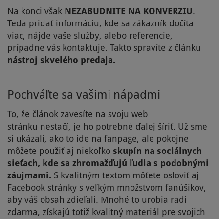
Na konci však
NEZABUDNITE NA KONVERZIU
.
Teda pridať informáciu, kde sa zákazník dočíta
viac, nájde vaše služby, alebo referencie,
prípadne vás kontaktuje. Takto spravíte z článku
nástroj skvelého predaja.
Pochváľte sa vašimi nápadmi
To, že článok zavesíte na svoju web
stránku nestačí, je ho potrebné ďalej šíriť. Už sme
si ukázali, ako to ide na fanpage, ale pokojne
môžete použiť aj niekoľko
skupín na sociálnych
sieťach, kde sa zhromažďujú ľudia s podobnými
záujmami.
S kvalitným textom môťete osloviť aj
Facebook stránky s veľkým množstvom fanúšikov,
aby váš obsah zdieľali. Mnohé to urobia radi
zdarma, získajú totiž kvalitný materiál pre svojich