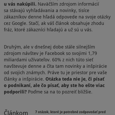
u vás nakúpili.
Naväčším zdrojom informácií
sa stávajú vyhľadávania a novinky, tisíce
zákazníkov denne hľadá odpovede na svoje otázky
cez Google. Stačí, ak váš článok obsahuje zhodu
fráz, ktoré zákazníci hľadajú a už sú u vás.
Druhým, ale v dnešnej dobe stále silnejším
zdrojom návštev je Facebook so svojimi 1,79
miliardami užívateľov. 60% z nich túto sieť
navštevuje denne a číta tam novinky a inšpirácie
od svojich známych. Práve tu je priestor pre vaše
články a inšpirácie.
Otázka teda nie je, či písať
o podnikaní, ale čo písať, aby ste ho ešte viac
podporili?
Poďme sa na to pozreiť bližšie.
Článkom