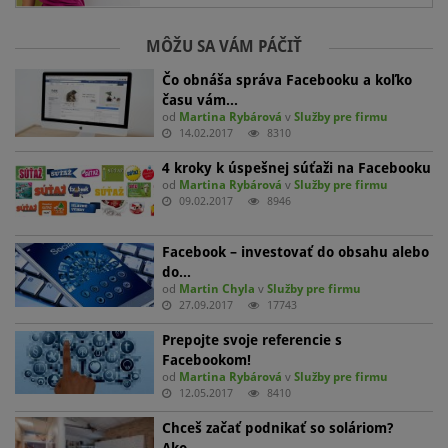
MÔŽU SA VÁM PÁČIŤ
Čo obnáša správa Facebooku a koľko
času vám…
od
Martina Rybárová
v
Služby pre firmu
14.02.2017
8310
4 kroky k úspešnej súťaži na Facebooku
od
Martina Rybárová
v
Služby pre firmu
09.02.2017
8946
Facebook – investovať do obsahu alebo
do…
od
Martin Chyla
v
Služby pre firmu
27.09.2017
17743
Prepojte svoje referencie s
Facebookom!
od
Martina Rybárová
v
Služby pre firmu
12.05.2017
8410
Chceš začať podnikať so soláriom?
Ako…