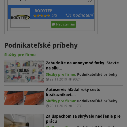
BODYTEP
131 hodnotení
5/5
Napíšte nám
Podnikateľské príbehy
Služby pre firmu
Zabudnite na anonymné fotky. Stavte
na silu…
Služby pre firmu:
Podnikateľské príbehy
22.11.2019
9024
Autoservis hľadal roky cestu
k zákazníkovi.…
Služby pre firmu:
Podnikateľské príbehy
20.11.2019
11731
Za úspechom sa skrývalo nadšenie pre
prácu