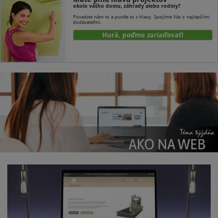
okolo vášho domu, záhrady alebo rodiny?
Povedzte nám to a pusťte to z hlavy. Spojíme Vás s najlepšími
dodávateľmi.
Hurá, poďme zariaďovať!