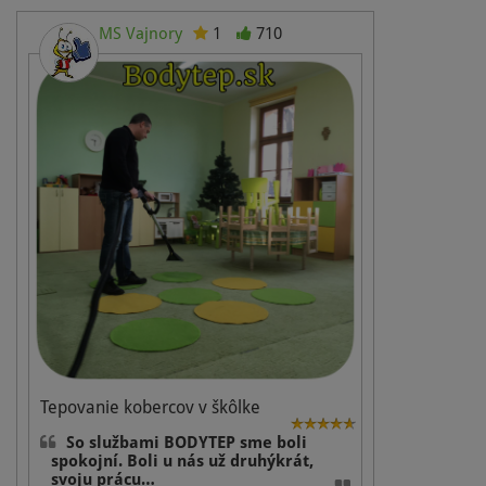
MS Vajnory
1
710
Tepovanie kobercov v škôlke
So službami BODYTEP sme boli
spokojní. Boli u nás už druhýkrát,
svoju prácu…