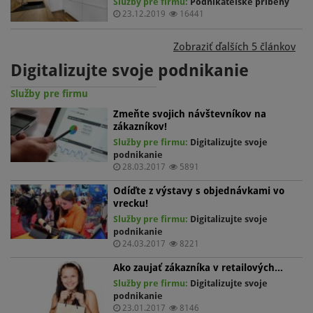
Služby pre firmu:
Podnikateľské príbehy
23.12.2019
16441
Zobraziť ďalších 5 článkov
Digitalizujte svoje podnikanie
Služby pre firmu
Zmeňte svojich návštevníkov na
zákazníkov!
Služby pre firmu:
Digitalizujte svoje
podnikanie
28.03.2017
5891
Odíďte z výstavy s objednávkami vo
vrecku!
Služby pre firmu:
Digitalizujte svoje
podnikanie
24.03.2017
8221
Ako zaujať zákazníka v retailových…
Služby pre firmu:
Digitalizujte svoje
podnikanie
23.01.2017
8146