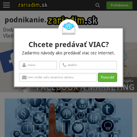
Toggle
Prihlásenie
navigation
podnikanie.
Dodávatelia
(566)
Referencie
(1829)
Zákazky
(105)
Všetky témy
(98)
Chcete predávať VIAC?
Zadarmo návody ako predávať viac cez internet.
Potvrdiť