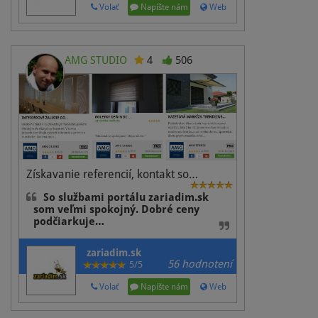
Volať
Napíšte nám
Web
AMG STUDIO
4
506
Získavanie referencií, kontakt so…
So službami portálu zariadim.sk
som veľmi spokojný. Dobré ceny
podčiarkuje…
zariadim.sk
56 hodnotení
5/5
Volať
Napíšte nám
Web