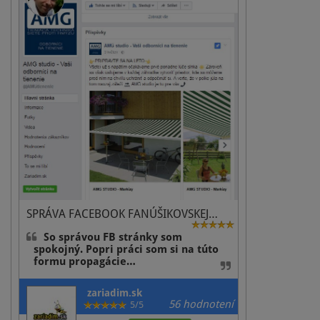
platformách. Takto získavate unikátny a kvalitný obsah ktorý
môžete pravidelne zdielať na Facebooku a oprieť sa o o podporu
vašich spokojných zákazníkov. Zákazníkov tiež smerujeme k zdielaniu
obsahu medzi svojimi priateľmi. Bežne tekto vznikajú príspevky ktoré
majú 20-30 alebo aj 200 a viac likov a zasiahnu tisíce až desaťtisíce
čitateľov. 3. Využite reklamu efektívne Páčilo by sa vám, keby za 10 Eur
vašu reklamu videlo až 18 000 ľudí? Toto je reálny príklad z praxe
nášho klienta. Priamo z referencií na zariadim.sk bez ďalších poplatkov
alebo práce reklamnej agentúry môžete inzerovať do siete Facebook.
Vyberiete si cieľovú skupinu, lokalitu (napríklad vaše mesto), a spustíte
inzerciu. Za propagáciu na Facebooku nemusíte platiť horibilné sumy,
oplatí sa vám už pri 10-15€ týždenne. Naše referencie sú upravené tak,
že majú všetky atribúty Facebookového príspevku. U nás vám
stačí zadať iba rozpočet, ktorým chcete príspevok podporiť a vaša
práca sa začne šíriť internetom rýchlosťou blesku, bez zbytočných
ďalších výdavkov. V ďalšom pokračovaní vám poradíme, ako písať
reklamné články na Facebook.
SPRÁVA FACEBOOK FANÚŠIKOVSKEJ…
So správou FB stránky som
spokojný. Popri práci som si na túto
formu propagácie…
zariadim.sk
56 hodnotení
5/5