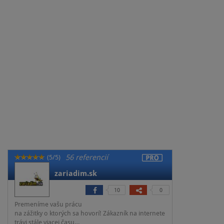
56 referencií
(5/5)
zariadim.sk
10
0
Premeníme vašu prácu
na zážitky o ktorých sa hovorí! Zákazník na internete
trávi stále viacej času…