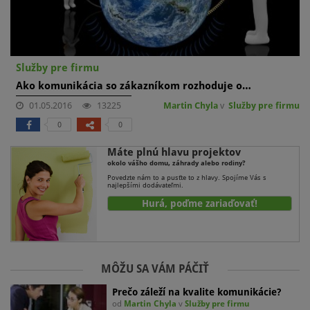
Služby pre firmu
Ako komunikácia so zákazníkom rozhoduje o…
01.05.2016
13225
Martin Chyla
v
Služby pre firmu
0
0
Máte plnú hlavu projektov
okolo vášho domu, záhrady alebo rodiny?
Povedzte nám to a pusťte to z hlavy. Spojíme Vás s
najlepšími dodávateľmi.
Hurá, poďme zariaďovať!
MÔŽU SA VÁM PÁČIŤ
Prečo záleží na kvalite komunikácie?
od
Martin Chyla
v
Služby pre firmu