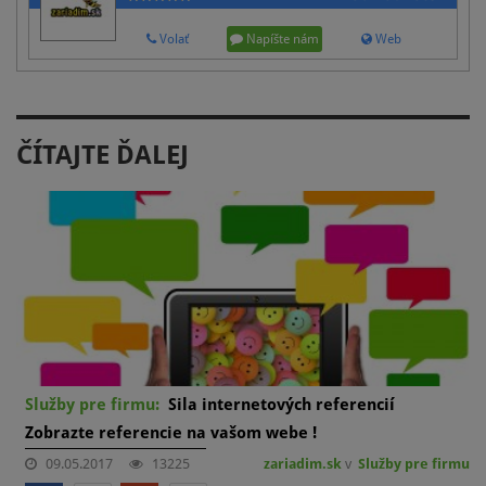
Volať
Napíšte nám
Web
ČÍTAJTE ĎALEJ
Služby pre firmu:
Sila internetových referencií
Zobrazte referencie na vašom webe !
09.05.2017
13225
zariadim.sk
v
Služby pre firmu