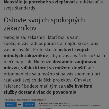
Neustále je potrebné sa zlepšovať
a udržiavať si
svoje štandardy.
Oslovte svojich spokojných
zákazníkov
Nebojte sa, zákazníci, ktorí boli s vami
spokojní vás radi odporučia a nájdu si čas, aby
vás pochválili. Preto skúste
osloviť svojich
minulých zákazníkov
, aby o vás a vašich službách
niečo napísali. Nielenže
dostanete zaujímavú
odozvu, vďaka ktorej sa môžete zlepšiť,
ale
pripomeniete sa a možno si na vás spomenú pri
realizácii svojich ďalších projektov. Čím viac
referencií budete mať, tým sa v
aše kvalitné
služby dostanú viac do povedomia
.