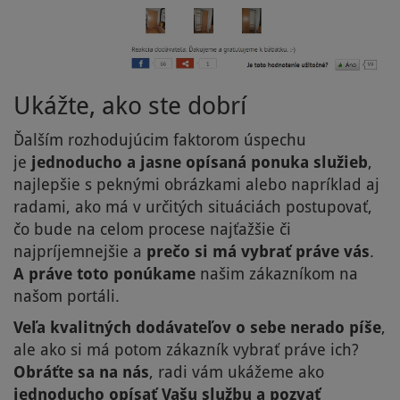
Ukážte, ako ste dobrí
Ďalším rozhodujúcim faktorom úspechu
je
jednoducho a jasne opísaná ponuka služieb
,
najlepšie s peknými obrázkami alebo napríklad aj
radami, ako má v určitých situáciách postupovať,
čo bude na celom procese najťažšie či
najpríjemnejšie a
prečo si má vybrať práve vás
.
A práve toto ponúkame
našim zákazníkom na
našom portáli.
Veľa kvalitných dodávateľov o sebe nerado píše
,
ale ako si má potom zákazník vybrať práve ich?
Obráťte sa na nás
, radi vám ukážeme ako
jednoducho opísať Vašu službu a pozvať