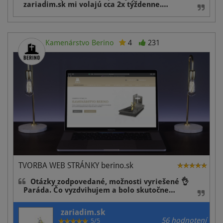
zariadim.sk mi volajú cca 2x týždenne.…
Kamenárstvo Berino
4
231
TVORBA WEB STRÁNKY berino.sk
Otázky zodpovedané, možnosti vyriešené 👌
Paráda. Čo vyzdvihujem a bolo skutočne…
zariadim.sk
56 hodnotení
5/5