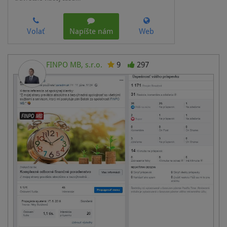
Volať
Napíšte nám
Web
FINPO MB, s.r.o.
9
297