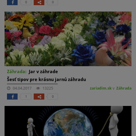
0
0
Záhrada:
Jar v záhrade
Šesť tipov pre krásnu jarnú záhradu
04.04.2017
13225
zariadim.sk
v
Záhrada
1
0