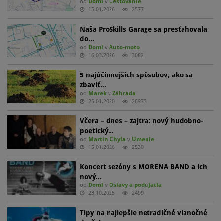
od
Domi
v
Cestovanie
15.01.2026
2577
Naša ProSkills Garage sa presťahovala
do…
od
Domi
v
Auto-moto
16.03.2026
3082
5 najúčinnejších spôsobov, ako sa
zbaviť…
od
Marek
v
Záhrada
25.01.2020
26973
Včera – dnes – zajtra: nový hudobno-
poetický…
od
Martin Chyla
v
Umenie
15.01.2026
2530
Koncert sezóny s MORENA BAND a ich
nový…
od
Domi
v
Oslavy a podujatia
23.10.2025
2499
Tipy na najlepšie netradičné vianočné