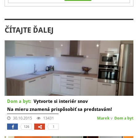
ČÍTAJTE ĎALEJ
Dom a byt:
Vytvorte si interiér snov
Na mieru znamená prispôsobiť sa predstavám!
30.10.2015
13431
Marek
v
Dom a byt
126
1