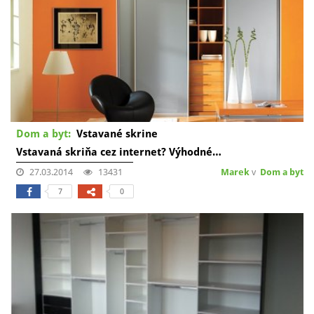
Dom a byt:
Vstavané skrine
Vstavaná skriňa cez internet? Výhodné…
27.03.2014
13431
Marek
v
Dom a byt
7
0