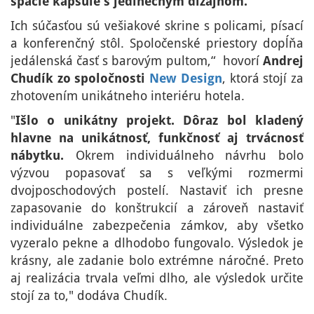
spacie kapsule s jedinečným dizajnom.
Ich súčasťou sú vešiakové skrine s policami, písací
a konferenčný stôl. Spoločenské priestory dopĺňa
jedálenská časť s barovým pultom,“ hovorí
Andrej
Chudík zo spoločnosti
New Design
, ktorá stojí za
zhotovením unikátneho interiéru hotela.
"
Išlo o unikátny projekt. Dôraz bol kladený
hlavne na unikátnosť, funkčnosť aj trvácnosť
nábytku.
Okrem individuálneho návrhu bolo
výzvou popasovať sa s veľkými rozmermi
dvojposchodových postelí. Nastaviť ich presne
zapasovanie do konštrukcií a zároveň nastaviť
individuálne zabezpečenia zámkov, aby všetko
vyzeralo pekne a dlhodobo fungovalo. Výsledok je
krásny, ale zadanie bolo extrémne náročné. Preto
aj realizácia trvala veľmi dlho, ale výsledok určite
stojí za to," dodáva Chudík.