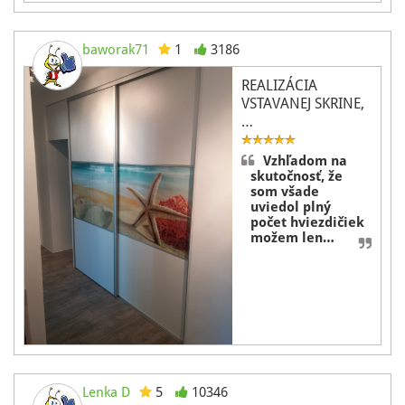
baworak71
1
3186
REALIZÁCIA
VSTAVANEJ SKRINE,
…
Vzhľadom na
skutočnosť, že
som všade
uviedol plný
počet hviezdičiek
možem len…
Lenka D
5
10346