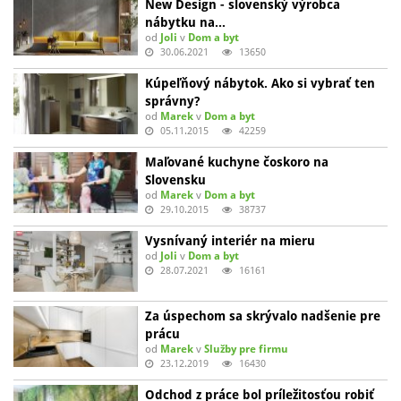
New Design - slovenský výrobca
nábytku na…
od
Joli
v
Dom a byt
30.06.2021
13650
Kúpeľňový nábytok. Ako si vybrať ten
správny?
od
Marek
v
Dom a byt
05.11.2015
42259
Maľované kuchyne čoskoro na
Slovensku
od
Marek
v
Dom a byt
29.10.2015
38737
Vysnívaný interiér na mieru
od
Joli
v
Dom a byt
28.07.2021
16161
Za úspechom sa skrývalo nadšenie pre
prácu
od
Marek
v
Služby pre firmu
23.12.2019
16430
Odchod z práce bol príležitosťou robiť