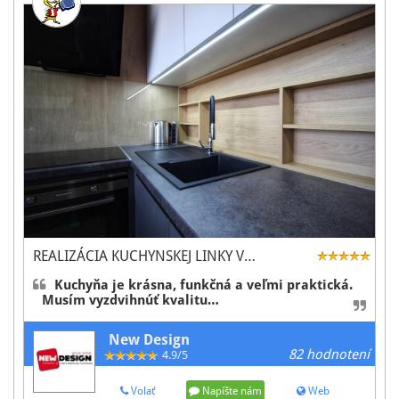
REALIZÁCIA KUCHYNSKEJ LINKY V…
Kuchyňa je krásna, funkčná a veľmi praktická.
Musím vyzdvihnúť kvalitu…
New Design
82 hodnotení
4.9/5
Volať
Napíšte nám
Web