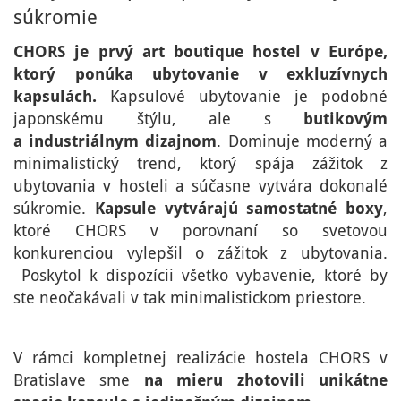
súkromie
CHORS je prvý art boutique hostel v Európe,
ktorý ponúka ubytovanie v exkluzívnych
kapsulách.
Kapsulové ubytovanie je podobné
japonskému štýlu, ale s
butikovým
a industriálnym dizajnom
. Dominuje moderný a
minimalistický trend, ktorý spája zážitok z
ubytovania v hosteli a súčasne vytvára dokonalé
súkromie.
Kapsule vytvárajú samostatné boxy
,
ktoré CHORS v porovnaní so svetovou
konkurenciou vylepšil o zážitok z ubytovania.
Poskytol k dispozícii všetko vybavenie, ktoré by
ste neočakávali v tak minimalistickom priestore.
V rámci kompletnej realizácie hostela CHORS v
Bratislave sme
na mieru zhotovili unikátne