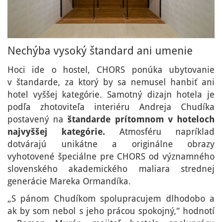
Nechýba vysoký štandard ani umenie
Hoci ide o hostel, CHORS ponúka ubytovanie
v štandarde, za ktorý by sa nemusel hanbiť ani
hotel vyššej kategórie. Samotný dizajn hotela je
podľa zhotoviteľa interiéru Andreja Chudíka
postavený na
štandarde prítomnom v hoteloch
najvyššej kategórie.
Atmosféru napríklad
dotvárajú unikátne a originálne obrazy
vyhotovené špeciálne pre CHORS od významného
slovenského akademického maliara strednej
generácie Mareka Ormandíka.
„S pánom Chudíkom spolupracujem dlhodobo a
ak by som nebol s jeho prácou spokojný,“ hodnotí