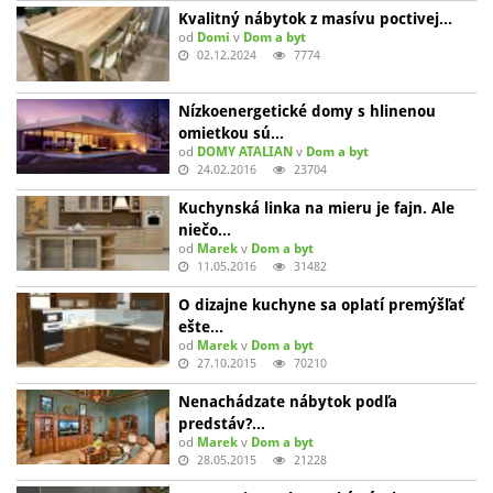
Kvalitný nábytok z masívu poctivej…
od
Domi
v
Dom a byt
02.12.2024
7774
Nízkoenergetické domy s hlinenou
omietkou sú…
od
DOMY ATALIAN
v
Dom a byt
24.02.2016
23704
Kuchynská linka na mieru je fajn. Ale
niečo…
od
Marek
v
Dom a byt
11.05.2016
31482
O dizajne kuchyne sa oplatí premýšľať
ešte…
od
Marek
v
Dom a byt
27.10.2015
70210
Nenachádzate nábytok podľa
predstáv?…
od
Marek
v
Dom a byt
28.05.2015
21228