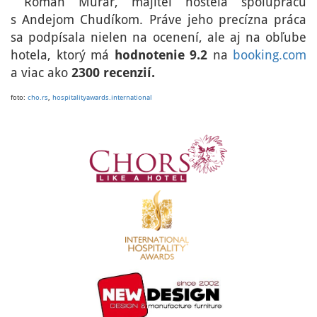
Roman Murár, majiteľ hostela spoluprácu
s Andejom Chudíkom. Práve jeho precízna práca
sa podpísala nielen na ocenení, ale aj na obľube
hotela, ktorý má
hodnotenie 9.2
na
booking.com
a viac ako
2300 recenzií.
foto:
cho.rs
,
hospitalityawards.international