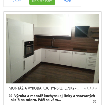
Volať
Napíšte nám
Web
MONTÁŽ A VÝROBA KUCHYNSKEJ LINKY -…
Výroba a montáž kuchynskej linky a vstavaných
skríň na mieru. Páči sa vám…