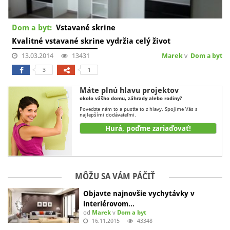
Dom a byt:
Vstavané skrine
Kvalitné vstavané skrine vydržia celý život
13.03.2014
13431
Marek
v
Dom a byt
3
1
Máte plnú hlavu projektov
okolo vášho domu, záhrady alebo rodiny?
Povedzte nám to a pusťte to z hlavy. Spojíme Vás s
najlepšími dodávateľmi.
Hurá, poďme zariaďovať!
MÔŽU SA VÁM PÁČIŤ
Objavte najnovšie vychytávky v
interiérovom…
od
Marek
v
Dom a byt
16.11.2015
43348