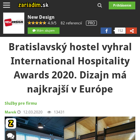
Toggle
Prihlásenie
navigation
New Design
4.9/5
82 referencií
PRO
Mám záujem
152
Bratislavský hostel vyhral
International Hospitality
Awards 2020. Dizajn má
najkrajší v Európe
Služby pre firmu
12.03.2020
13431
Marek