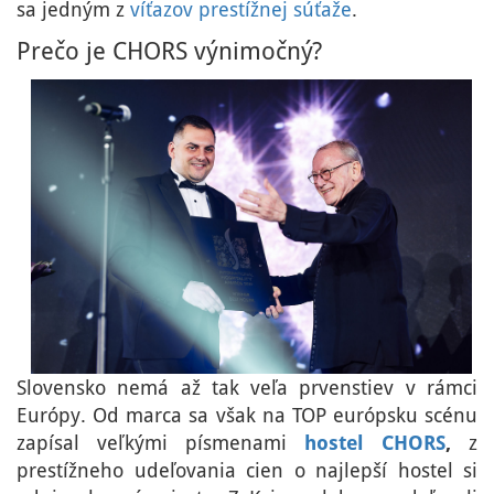
sa jedným z
víťazov prestížnej súťaže
.
Prečo je CHORS výnimočný?
Slovensko nemá až tak veľa prvenstiev v rámci
Európy. Od marca sa však na TOP európsku scénu
zapísal veľkými písmenami
hostel CHORS
,
z
prestížneho udeľovania cien o najlepší hostel si