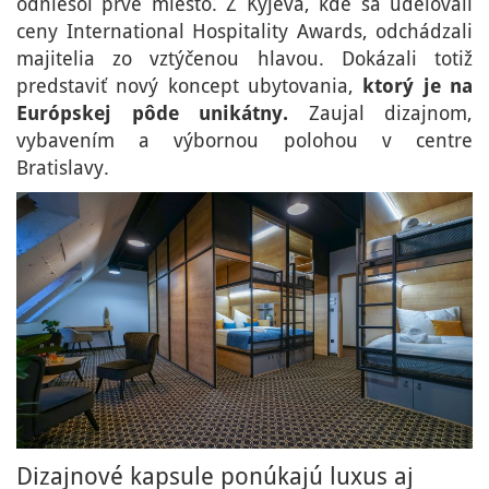
odniesol prvé miesto. Z Kyjeva, kde sa udeľovali
ceny International Hospitality Awards, odchádzali
majitelia zo vztýčenou hlavou. Dokázali totiž
predstaviť nový koncept ubytovania,
ktorý je na
Európskej pôde unikátny.
Zaujal dizajnom,
vybavením a výbornou polohou v centre
Bratislavy.
Dizajnové kapsule ponúkajú luxus aj